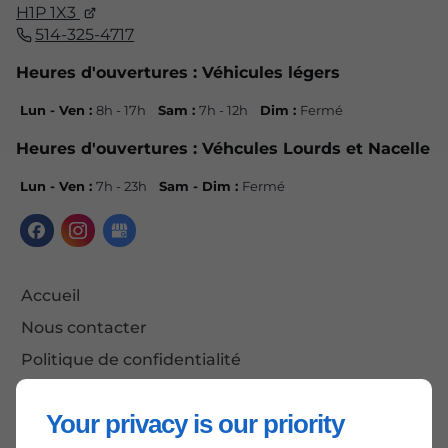
H1P 1X3
514-325-4717
Heures d'ouvertures : Véhicules légers
Lun - Ven :
8h - 17h
Sam :
7h - 12h
Dim :
Fermé
Heures d'ouvertures : Véhcules Lourds et Nacelle
Lun - Ven :
7h - 23h
Sam - Dim :
Fermé
Accueil
Nous contacter
Politique de confidentialité
Plan du site
Your privacy is our priority