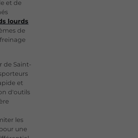
e et de
nés
ds lourds
stèmes de
 freinage
 de Saint-
sporteurs
apide et
on d'outils
ère
iter les
 pour une