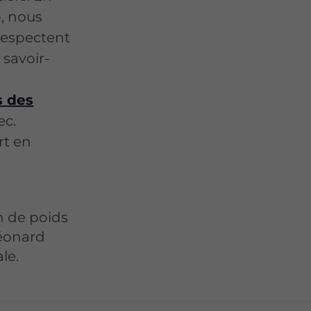
o, nous
 respectent
 savoir-
s des
ec.
rt en
n de poids
éonard
le.