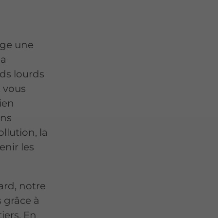
ige une
la
ds lourds
 vous
ien
ons
lution, la
enir les
ard, notre
s grâce à
iers. En