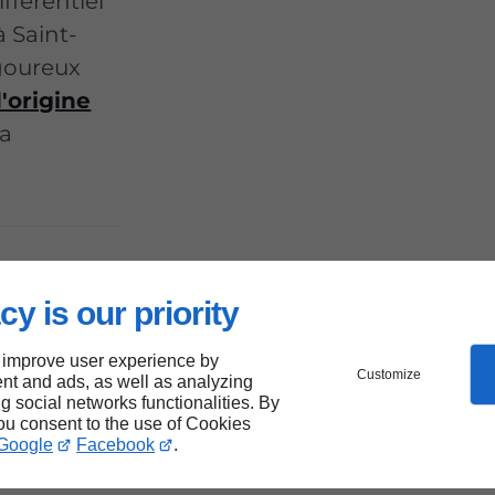
fférentiel
 Saint-
goureux
'origine
la
tte
cy is our priority
 improve user experience by
Customize
nt and ads, as well as analyzing
ng social networks functionalities. By
you consent to the use of Cookies
int-
Google
Facebook
.