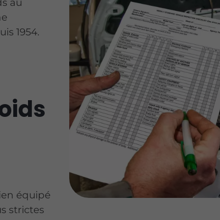
ds au
ne
is 1954.
oids
bien équipé
s strictes