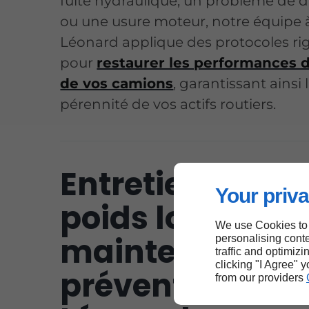
fuite hydraulique, un problème de di
ou une usure moteur, notre équipe à
Léonard applique des protocoles ri
pour
restaurer les performances d
de vos camions
, garantissant ainsi 
pérennité de vos actifs routiers.
Entretien de flo
Your priva
poids lourds et
We use Cookies to
maintenance
personalising conte
traffic and optimizi
clicking "I Agree" 
préventive à Sa
from our providers