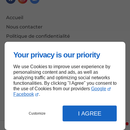
Accueil
Nous contacter
Politique de confidentialité
Plan du site
Your privacy is our priority
We use Cookies to improve user experience by
Haut de page
personalising content and ads, as well as
analyzing traffic and optimizing social networks
functionalities. By clicking "I Agree" you consent to
the use of Cookies from our providers
Google
Facebook
.
I AGREE
Customize